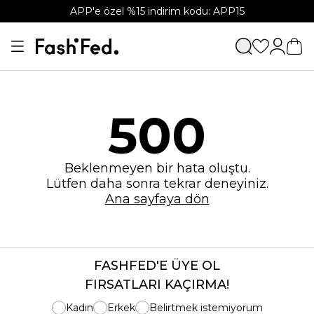
APP'e özel %15 indirim kodu: APP15
500
Beklenmeyen bir hata oluştu.
Lütfen daha sonra tekrar deneyiniz.
Ana sayfaya dön
FASHFED'E ÜYE OL
FIRSATLARI KAÇIRMA!
Kadın
Erkek
Belirtmek istemiyorum