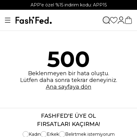
APP'e özel %15 indirim kodu: APP15
500
Beklenmeyen bir hata oluştu.
Lütfen daha sonra tekrar deneyiniz.
Ana sayfaya dön
FASHFED'E ÜYE OL
FIRSATLARI KAÇIRMA!
Kadın
Erkek
Belirtmek istemiyorum