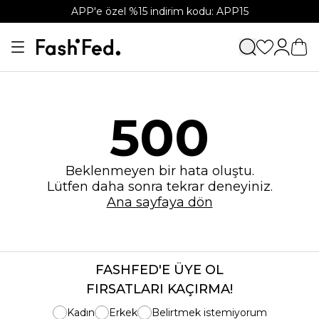
APP'e özel %15 indirim kodu: APP15
500
Beklenmeyen bir hata oluştu.
Lütfen daha sonra tekrar deneyiniz.
Ana sayfaya dön
FASHFED'E ÜYE OL
FIRSATLARI KAÇIRMA!
Kadın
Erkek
Belirtmek istemiyorum