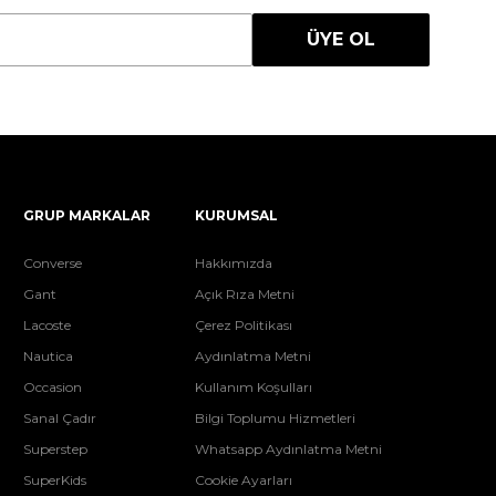
ÜYE OL
GRUP MARKALAR
KURUMSAL
Converse
Hakkımızda
Gant
Açık Rıza Metni
Lacoste
Çerez Politikası
Nautica
Aydınlatma Metni
Occasion
Kullanım Koşulları
Sanal Çadır
Bilgi Toplumu Hizmetleri
Superstep
Whatsapp Aydınlatma Metni
SuperKids
Cookie Ayarları