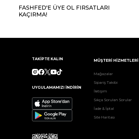
FASHFED'E ÜYE OL FIRSATLARI
KAÇIRMA!
TAKİPTE KALIN
MÜŞTERİ HİZMETLERİ
Mağazalar
Sipariş Takibi
UYGULAMAMIZI İNDİRİN
İletişim
Sıkça Sorulan Sorular
İade & İptal
Site Haritası