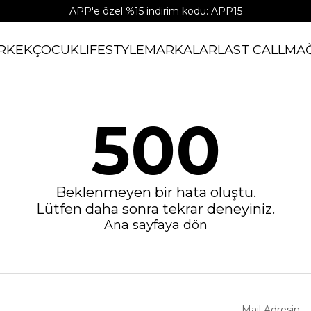
APP'e özel %15 indirim kodu: APP15
RKEK
ÇOCUK
LIFESTYLE
MARKALAR
LAST CALL
MA
500
Beklenmeyen bir hata oluştu.
Lütfen daha sonra tekrar deneyiniz.
Ana sayfaya dön
Mail Adresin