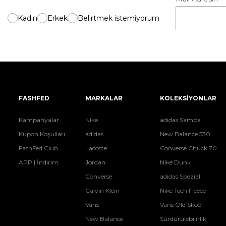
Kadın
Erkek
Belirtmek istemiyorum
FASHFED
MARKALAR
KOLEKSİYONLAR
Kampanyalar
Nike
adidas Samba
Kupon Koşulları
adidas
New Balance 530
FashFed Club
Lacoste
Converse Chuck 70
APP | İndirim
Jordan
Nike Dunk
Converse
adidas Spezial
Calvin Klein
Nike Tech Fleece
Vans
Vans Old Skool
New Balance
Sürdürülebilirlik