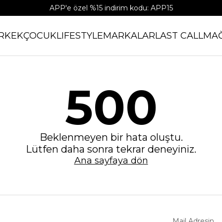
APP'e özel %15 indirim kodu: APP15
RKEK
ÇOCUK
LIFESTYLE
MARKALAR
LAST CALL
MA
500
Beklenmeyen bir hata oluştu.
Lütfen daha sonra tekrar deneyiniz.
Ana sayfaya dön
Mail Adresin