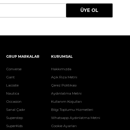
ÜYE OL
GRUP MARKALAR
KURUMSAL
Converse
Hakkımızda
Gant
Açık Rıza Metni
Lacoste
Çerez Politikası
Nautica
Aydınlatma Metni
Occasion
Kullanım Koşulları
Sanal Çadır
Bilgi Toplumu Hizmetleri
Superstep
Whatsapp Aydınlatma Metni
SuperKids
Cookie Ayarları