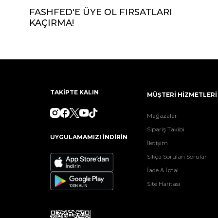
FASHFED'E ÜYE OL FIRSATLARI
KAÇIRMA!
TAKİPTE KALIN
MÜŞTERİ HİZMETLERİ
Mağazalar
Sipariş Takibi
UYGULAMAMIZI İNDİRİN
İletişim
Sıkça Sorulan Sorular
İade & İptal
Site Haritası