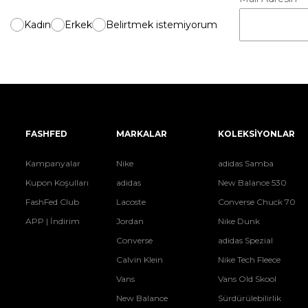
Kadın
Erkek
Belirtmek istemiyorum
FASHFED
MARKALAR
KOLEKSİYONLAR
Kampanyalar
Nike
adidas Samba
Kupon Koşulları
adidas
New Balance 530
FashFed Club
Lacoste
Converse Chuck 70
APP | İndirim
Jordan
Nike Dunk
Converse
adidas Spezial
Calvin Klein
Nike Tech Fleece
Vans
Vans Old Skool
New Balance
Sürdürülebilirlik