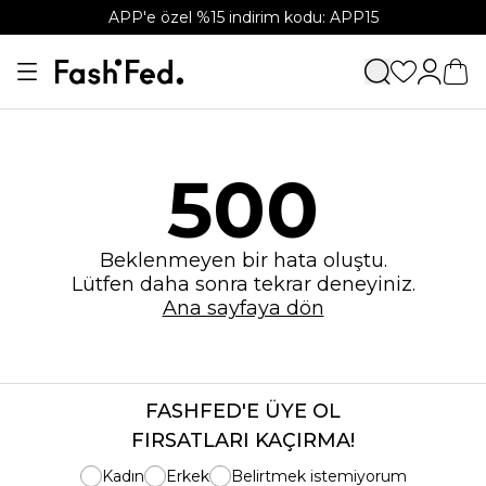
APP'e özel %15 indirim kodu: APP15
500
Beklenmeyen bir hata oluştu.
Lütfen daha sonra tekrar deneyiniz.
Ana sayfaya dön
FASHFED'E ÜYE OL
FIRSATLARI KAÇIRMA!
Kadın
Erkek
Belirtmek istemiyorum