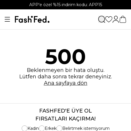
APP'e özel %15 indirim kodu: APP15
500
Beklenmeyen bir hata oluştu.
Lütfen daha sonra tekrar deneyiniz.
Ana sayfaya dön
FASHFED'E ÜYE OL
FIRSATLARI KAÇIRMA!
Kadın
Erkek
Belirtmek istemiyorum