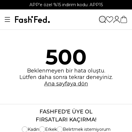
APP'e özel %15 indirim kodu: APP15
500
Beklenmeyen bir hata oluştu.
Lütfen daha sonra tekrar deneyiniz.
Ana sayfaya dön
FASHFED'E ÜYE OL
FIRSATLARI KAÇIRMA!
Kadın
Erkek
Belirtmek istemiyorum