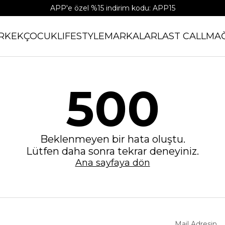
APP'e özel %15 indirim kodu: APP15
RKEK
ÇOCUK
LIFESTYLE
MARKALAR
LAST CALL
MA
500
Beklenmeyen bir hata oluştu.
Lütfen daha sonra tekrar deneyiniz.
Ana sayfaya dön
Mail Adresin