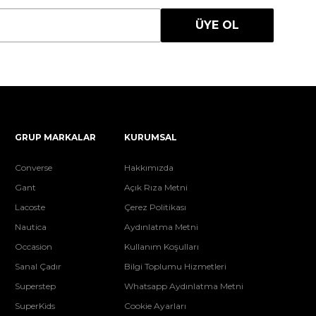
ÜYE OL
GRUP MARKALAR
KURUMSAL
Converse
Hakkımızda
Gant
Açık Rıza Metni
Lacoste
Çerez Politikası
Nautica
Aydınlatma Metni
Occasion
Kullanım Koşulları
Sanal Çadır
Bilgi Toplumu Hizmetleri
Superstep
Whatsapp Aydınlatma Metni
SuperKids
Cookie Ayarları