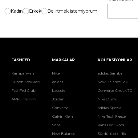
Kadın
Erkek
Belirtmek istemiyorum
FASHFED
MARKALAR
KOLEKSİYONLAR
Kampanyalar
Nike
adidas Samba
Kupon Koşulları
adidas
New Balance 530
FashFed Club
Lacoste
Converse Chuck 70
APP | İndirim
Jordan
Nike Dunk
Converse
adidas Spezial
Calvin Klein
Nike Tech Fleece
Vans
Vans Old Skool
New Balance
Sürdürülebilirlik