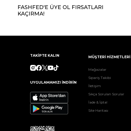
FASHFED'E ÜYE OL FIRSATLARI
KAÇIRMA!
TAKİPTE KALIN
MÜŞTERİ HİZMETLERİ
Mağazalar
Sipariş Takibi
UYGULAMAMIZI İNDİRİN
İletişim
Sıkça Sorulan Sorular
İade & İptal
Site Haritası