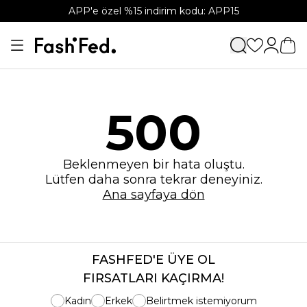
APP'e özel %15 indirim kodu: APP15
500
Beklenmeyen bir hata oluştu.
Lütfen daha sonra tekrar deneyiniz.
Ana sayfaya dön
FASHFED'E ÜYE OL
FIRSATLARI KAÇIRMA!
Kadın
Erkek
Belirtmek istemiyorum