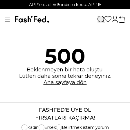
APP'e özel %15 indirim kodu: APP15
500
Beklenmeyen bir hata oluştu.
Lütfen daha sonra tekrar deneyiniz.
Ana sayfaya dön
FASHFED'E ÜYE OL
FIRSATLARI KAÇIRMA!
Kadın
Erkek
Belirtmek istemiyorum