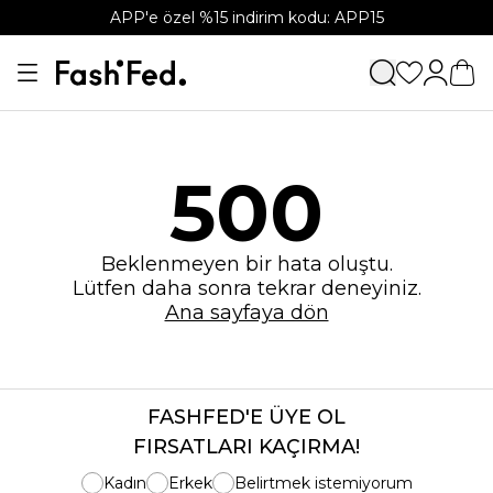
APP'e özel %15 indirim kodu: APP15
500
Beklenmeyen bir hata oluştu.
Lütfen daha sonra tekrar deneyiniz.
Ana sayfaya dön
FASHFED'E ÜYE OL
FIRSATLARI KAÇIRMA!
Kadın
Erkek
Belirtmek istemiyorum