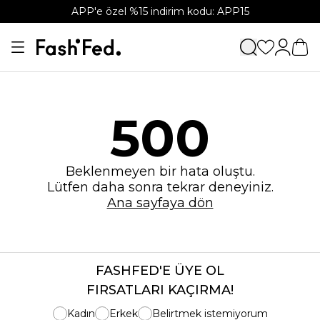
APP'e özel %15 indirim kodu: APP15
500
Beklenmeyen bir hata oluştu.
Lütfen daha sonra tekrar deneyiniz.
Ana sayfaya dön
FASHFED'E ÜYE OL
FIRSATLARI KAÇIRMA!
Kadın
Erkek
Belirtmek istemiyorum