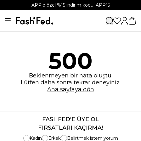
APP'e özel %15 indirim kodu: APP15
500
Beklenmeyen bir hata oluştu.
Lütfen daha sonra tekrar deneyiniz.
Ana sayfaya dön
FASHFED'E ÜYE OL
FIRSATLARI KAÇIRMA!
Kadın
Erkek
Belirtmek istemiyorum