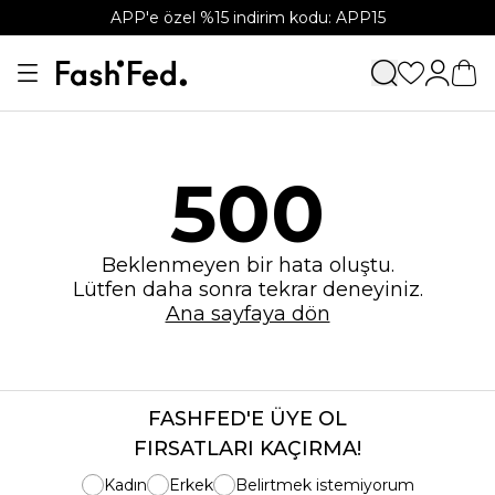
APP'e özel %15 indirim kodu: APP15
500
Beklenmeyen bir hata oluştu.
Lütfen daha sonra tekrar deneyiniz.
Ana sayfaya dön
FASHFED'E ÜYE OL
FIRSATLARI KAÇIRMA!
Kadın
Erkek
Belirtmek istemiyorum