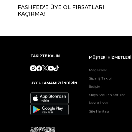
FASHFED'E ÜYE OL FIRSATLARI
KAÇIRMA!
TAKİPTE KALIN
MÜŞTERİ HİZMETLERİ
Mağazalar
Sipariş Takibi
UYGULAMAMIZI İNDİRİN
İletişim
Sıkça Sorulan Sorular
İade & İptal
Site Haritası