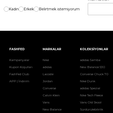
Kadın
Erkek
Belirtmek istemiyorum
FASHFED
MARKALAR
KOLEKSİYONLAR
Kampanyalar
Nike
adidas Samba
Kupon Koşulları
adidas
New Balance 530
FashFed Club
Lacoste
Converse Chuck 70
APP | İndirim
Jordan
Nike Dunk
Converse
adidas Spezial
Calvin Klein
Nike Tech Fleece
Vans
Vans Old Skool
New Balance
Sürdürülebilirlik