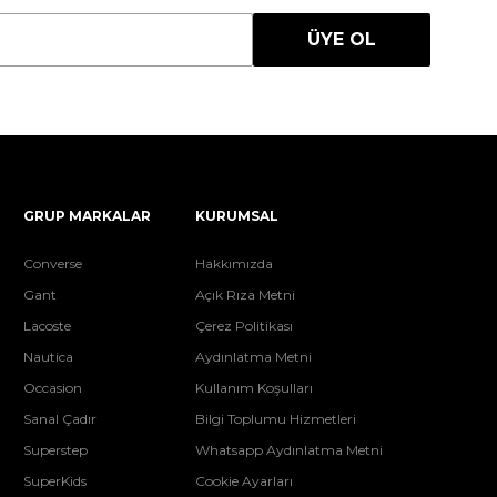
ÜYE OL
GRUP MARKALAR
KURUMSAL
Converse
Hakkımızda
Gant
Açık Rıza Metni
Lacoste
Çerez Politikası
Nautica
Aydınlatma Metni
Occasion
Kullanım Koşulları
Sanal Çadır
Bilgi Toplumu Hizmetleri
Superstep
Whatsapp Aydınlatma Metni
SuperKids
Cookie Ayarları