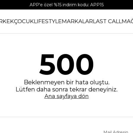
APP'e özel %15 indirim kodu: APP15
RKEK
ÇOCUK
LIFESTYLE
MARKALAR
LAST CALL
MA
500
Beklenmeyen bir hata oluştu.
Lütfen daha sonra tekrar deneyiniz.
Ana sayfaya dön
Mail Adresin