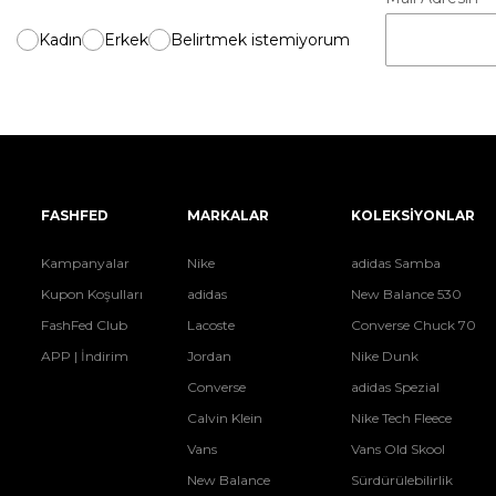
Kadın
Erkek
Belirtmek istemiyorum
FASHFED
MARKALAR
KOLEKSİYONLAR
Kampanyalar
Nike
adidas Samba
Kupon Koşulları
adidas
New Balance 530
FashFed Club
Lacoste
Converse Chuck 70
APP | İndirim
Jordan
Nike Dunk
Converse
adidas Spezial
Calvin Klein
Nike Tech Fleece
Vans
Vans Old Skool
New Balance
Sürdürülebilirlik