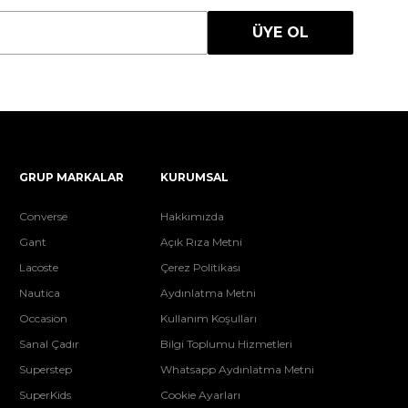
ÜYE OL
GRUP MARKALAR
KURUMSAL
Converse
Hakkımızda
Gant
Açık Rıza Metni
Lacoste
Çerez Politikası
Nautica
Aydınlatma Metni
Occasion
Kullanım Koşulları
Sanal Çadır
Bilgi Toplumu Hizmetleri
Superstep
Whatsapp Aydınlatma Metni
SuperKids
Cookie Ayarları