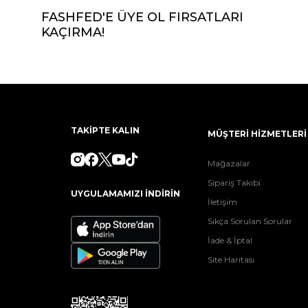
FASHFED'E ÜYE OL FIRSATLARI
KAÇIRMA!
TAKİPTE KALIN
MÜŞTERİ HİZMETLERİ
Mağazalar
Sipariş Takibi
UYGULAMAMIZI İNDİRİN
İletişim
Sıkça Sorulan Sorular
İade & İptal
Site Haritası