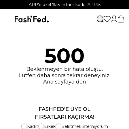
APP'e özel %15 indirim kodu: APP15
500
Beklenmeyen bir hata oluştu.
Lütfen daha sonra tekrar deneyiniz.
Ana sayfaya dön
FASHFED'E ÜYE OL
FIRSATLARI KAÇIRMA!
Kadın
Erkek
Belirtmek istemiyorum