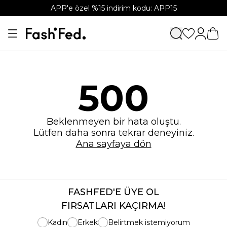
APP'e özel %15 indirim kodu: APP15
500
Beklenmeyen bir hata oluştu.
Lütfen daha sonra tekrar deneyiniz.
Ana sayfaya dön
FASHFED'E ÜYE OL
FIRSATLARI KAÇIRMA!
Kadın
Erkek
Belirtmek istemiyorum