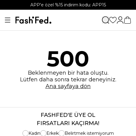
APP'e özel %15 indirim kodu: APP15
500
Beklenmeyen bir hata oluştu.
Lütfen daha sonra tekrar deneyiniz.
Ana sayfaya dön
FASHFED'E ÜYE OL
FIRSATLARI KAÇIRMA!
Kadın
Erkek
Belirtmek istemiyorum