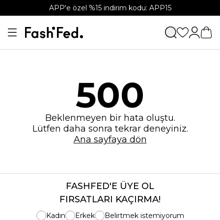
APP'e özel %15 indirim kodu: APP15
500
Beklenmeyen bir hata oluştu.
Lütfen daha sonra tekrar deneyiniz.
Ana sayfaya dön
FASHFED'E ÜYE OL
FIRSATLARI KAÇIRMA!
Kadın
Erkek
Belirtmek istemiyorum