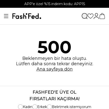
APP'e özel %15 indirim kodu: APP15
500
Beklenmeyen bir hata oluştu.
Lütfen daha sonra tekrar deneyiniz.
Ana sayfaya dön
FASHFED'E ÜYE OL
FIRSATLARI KAÇIRMA!
Kadın
Erkek
Belirtmek istemiyorum