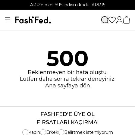
APP'e özel %15 indirim kodu: APP15
500
Beklenmeyen bir hata oluştu.
Lütfen daha sonra tekrar deneyiniz.
Ana sayfaya dön
FASHFED'E ÜYE OL
FIRSATLARI KAÇIRMA!
Kadın
Erkek
Belirtmek istemiyorum