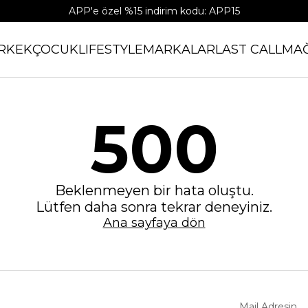
APP'e özel %15 indirim kodu: APP15
RKEK
ÇOCUK
LIFESTYLE
MARKALAR
LAST CALL
MA
500
Beklenmeyen bir hata oluştu.
Lütfen daha sonra tekrar deneyiniz.
Ana sayfaya dön
Mail Adresin