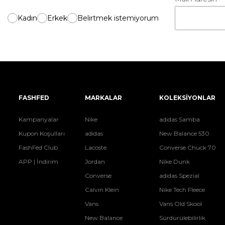
Kadın
Erkek
Belirtmek istemiyorum
FASHFED
MARKALAR
KOLEKSİYONLAR
Kampanyalar
Nike
adidas Samba
Kupon Koşulları
adidas
New Balance 530
FashFed Club
Lacoste
Converse Chuck 70
APP | İndirim
Jordan
Nike Dunk
Converse
adidas Spezial
Calvin Klein
Nike Tech Fleece
Vans
Vans Old Skool
New Balance
Sürdürülebilirlik