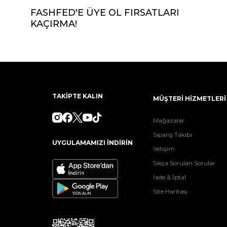
FASHFED'E ÜYE OL FIRSATLARI
KAÇIRMA!
TAKİPTE KALIN
MÜŞTERİ HİZMETLERİ
Mağazalar
Sipariş Takibi
UYGULAMAMIZI İNDİRİN
İletişim
Sıkça Sorulan Sorular
İade & İptal
Site Haritası