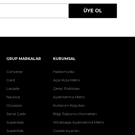
ÜYE OL
GRUP MARKALAR
KURUMSAL
Converse
Hakkımızda
Gant
Açık Rıza Metni
Lacoste
Çerez Politikası
Nautica
Aydınlatma Metni
Occasion
Kullanım Koşulları
Sanal Çadır
Bilgi Toplumu Hizmetleri
Superstep
Whatsapp Aydınlatma Metni
SuperKids
Cookie Ayarları