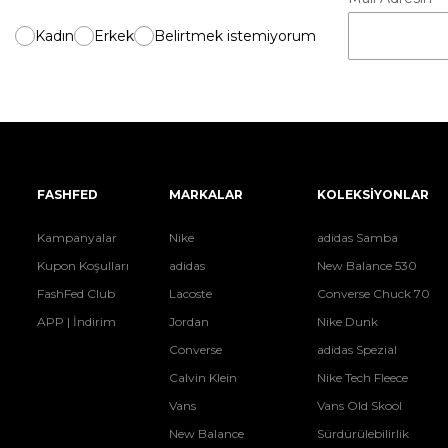
Kadın
Erkek
Belirtmek istemiyorum
FASHFED
MARKALAR
KOLEKSİYONLAR
Kampanyalar
Nike
adidas Samba
Kupon Koşulları
adidas
New Balance 530
FashFed Club
Lacoste
Converse Chuck 70
APP | İndirim
Jordan
Nike Dunk
Converse
adidas Spezial
Calvin Klein
Nike Tech Fleece
Vans
Vans Old Skool
New Balance
Sürdürülebilirlik