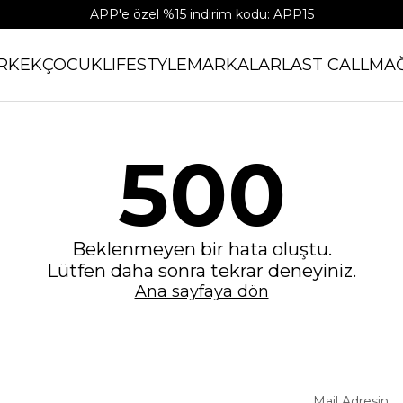
APP'e özel %15 indirim kodu: APP15
RKEK
ÇOCUK
LIFESTYLE
MARKALAR
LAST CALL
MA
500
Beklenmeyen bir hata oluştu.
Lütfen daha sonra tekrar deneyiniz.
Ana sayfaya dön
Mail Adresin