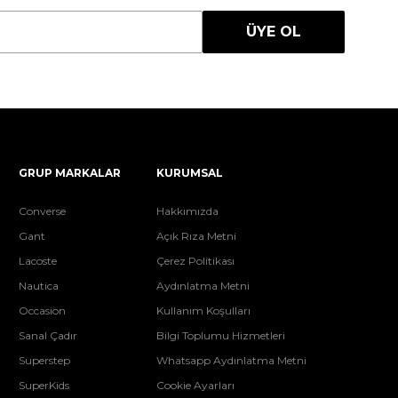
ÜYE OL
GRUP MARKALAR
KURUMSAL
Converse
Hakkımızda
Gant
Açık Rıza Metni
Lacoste
Çerez Politikası
Nautica
Aydınlatma Metni
Occasion
Kullanım Koşulları
Sanal Çadır
Bilgi Toplumu Hizmetleri
Superstep
Whatsapp Aydınlatma Metni
SuperKids
Cookie Ayarları