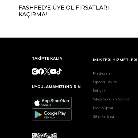
FASHFED'E ÜYE OL FIRSATLARI
KAÇIRMA!
TAKİPTE KALIN
MÜŞTERİ HİZMETLERİ
Mağazalar
Sipariş Takibi
UYGULAMAMIZI İNDİRİN
İletişim
Sıkça Sorulan Sorular
İade & İptal
Site Haritası