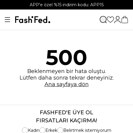
APP'e özel %15 indirim kodu: APP15
500
Beklenmeyen bir hata oluştu.
Lütfen daha sonra tekrar deneyiniz.
Ana sayfaya dön
FASHFED'E ÜYE OL
FIRSATLARI KAÇIRMA!
Kadın
Erkek
Belirtmek istemiyorum