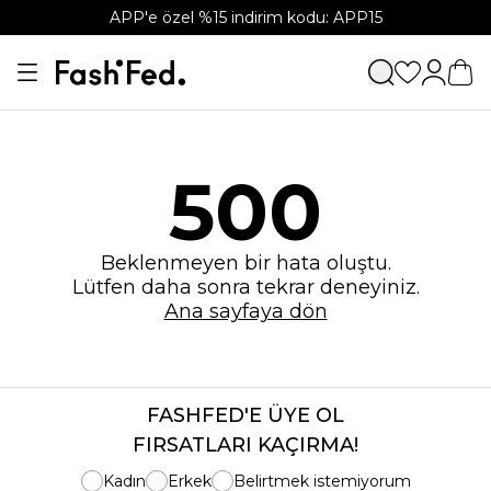
APP'e özel %15 indirim kodu: APP15
500
Beklenmeyen bir hata oluştu.
Lütfen daha sonra tekrar deneyiniz.
Ana sayfaya dön
FASHFED'E ÜYE OL
FIRSATLARI KAÇIRMA!
Kadın
Erkek
Belirtmek istemiyorum