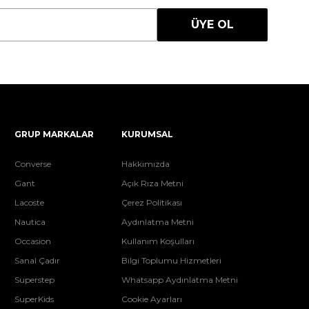
ÜYE OL
GRUP MARKALAR
KURUMSAL
Converse
Hakkımızda
Gant
Açık Rıza Metni
Lacoste
Çerez Politikası
Nautica
Aydınlatma Metni
Occasion
Kullanım Koşulları
Sanal Çadır
Bilgi Toplumu Hizmetleri
Superstep
Whatsapp Aydınlatma Metni
SuperKids
Cookie Ayarları