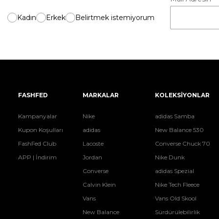
Kadın
Erkek
Belirtmek istemiyorum
FASHFED
MARKALAR
KOLEKSİYONLAR
Kampanyalar
Nike
adidas Samba
Kupon Koşulları
adidas
New Balance 530
FashFed Club
Lacoste
Converse Chuck 70
APP | İndirim
Jordan
Nike Dunk
Converse
adidas Spezial
Calvin Klein
Nike Tech Fleece
Vans
Vans Old Skool
New Balance
Sürdürülebilirlik