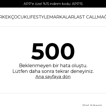
APP'e özel %15 indirim kodu: APP15
RKEK
ÇOCUK
LIFESTYLE
MARKALAR
LAST CALL
MA
500
Beklenmeyen bir hata oluştu.
Lütfen daha sonra tekrar deneyiniz.
Ana sayfaya dön
Mail Adresin