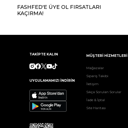
FASHFED'E ÜYE OL FIRSATLARI
KAÇIRMA!
TAKİPTE KALIN
MÜŞTERİ HİZMETLERİ
Mağazalar
Sipariş Takibi
UYGULAMAMIZI İNDİRİN
İletişim
Sıkça Sorulan Sorular
İade & İptal
Site Haritası