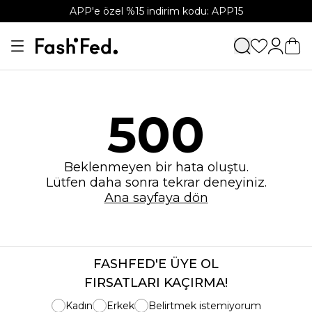
APP'e özel %15 indirim kodu: APP15
500
Beklenmeyen bir hata oluştu.
Lütfen daha sonra tekrar deneyiniz.
Ana sayfaya dön
FASHFED'E ÜYE OL
FIRSATLARI KAÇIRMA!
Kadın
Erkek
Belirtmek istemiyorum