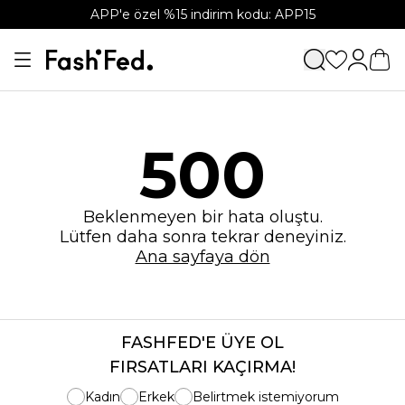
APP'e özel %15 indirim kodu: APP15
500
Beklenmeyen bir hata oluştu.
Lütfen daha sonra tekrar deneyiniz.
Ana sayfaya dön
FASHFED'E ÜYE OL
FIRSATLARI KAÇIRMA!
Kadın
Erkek
Belirtmek istemiyorum