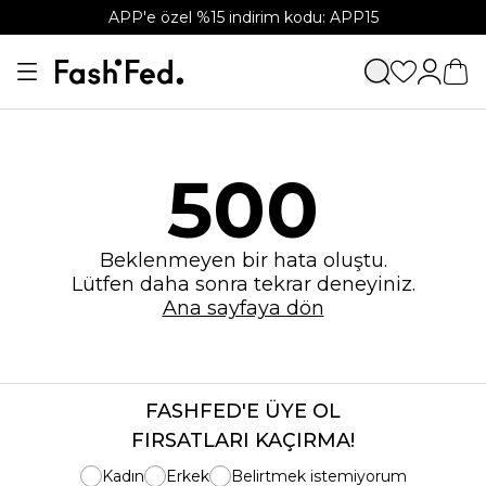
APP'e özel %15 indirim kodu: APP15
500
Beklenmeyen bir hata oluştu.
Lütfen daha sonra tekrar deneyiniz.
Ana sayfaya dön
FASHFED'E ÜYE OL
FIRSATLARI KAÇIRMA!
Kadın
Erkek
Belirtmek istemiyorum