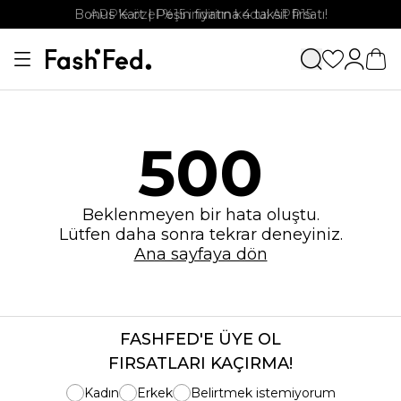
Bonus Kart | Peşin fiyatına 4 taksit fırsatı!
APP'e özel %15 indirim kodu: APP15
500
Beklenmeyen bir hata oluştu.
Lütfen daha sonra tekrar deneyiniz.
Ana sayfaya dön
FASHFED'E ÜYE OL
FIRSATLARI KAÇIRMA!
Kadın
Erkek
Belirtmek istemiyorum