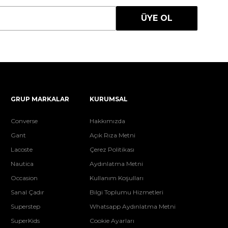
ÜYE OL
GRUP MARKALAR
KURUMSAL
Converse
Hakkımızda
Gant
Açık Rıza Metni
Lacoste
Çerez Politikası
Nautica
Aydınlatma Metni
Occasion
Kullanım Koşulları
Sanal Çadır
Bilgi Toplumu Hizmetleri
Superstep
Whatsapp Aydınlatma Metni
SuperKids
Cookie Ayarları