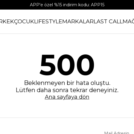
APP'e özel %15 indirim kodu: APP15
RKEK
ÇOCUK
LIFESTYLE
MARKALAR
LAST CALL
MA
500
Beklenmeyen bir hata oluştu.
Lütfen daha sonra tekrar deneyiniz.
Ana sayfaya dön
Mail Adresin