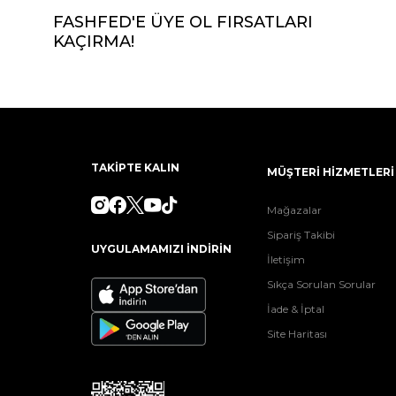
FASHFED'E ÜYE OL FIRSATLARI
KAÇIRMA!
TAKİPTE KALIN
MÜŞTERİ HİZMETLERİ
Mağazalar
Sipariş Takibi
UYGULAMAMIZI İNDİRİN
İletişim
Sıkça Sorulan Sorular
İade & İptal
Site Haritası