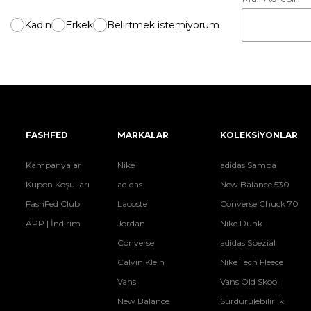
Kadın
Erkek
Belirtmek istemiyorum
FASHFED
MARKALAR
KOLEKSİYONLAR
Kampanyalar
Nike
adidas Samba
Kupon Koşulları
adidas
New Balance 530
FashFed Club
Lacoste
Converse Chuck 70
APP | İndirim
Jordan
Nike Dunk
Converse
adidas Spezial
Calvin Klein
Nike Tech Fleece
Vans
Vans Old Skool
New Balance
Sürdürülebilirlik