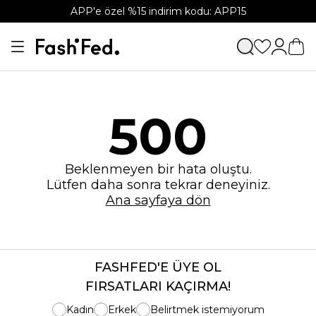
APP'e özel %15 indirim kodu: APP15
500
Beklenmeyen bir hata oluştu.
Lütfen daha sonra tekrar deneyiniz.
Ana sayfaya dön
FASHFED'E ÜYE OL
FIRSATLARI KAÇIRMA!
Kadın
Erkek
Belirtmek istemiyorum