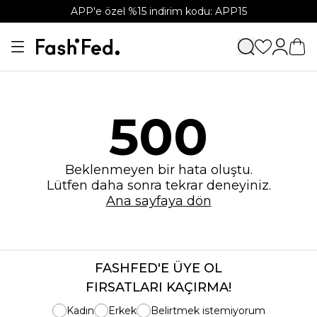
APP'e özel %15 indirim kodu: APP15
500
Beklenmeyen bir hata oluştu.
Lütfen daha sonra tekrar deneyiniz.
Ana sayfaya dön
FASHFED'E ÜYE OL
FIRSATLARI KAÇIRMA!
Kadın
Erkek
Belirtmek istemiyorum