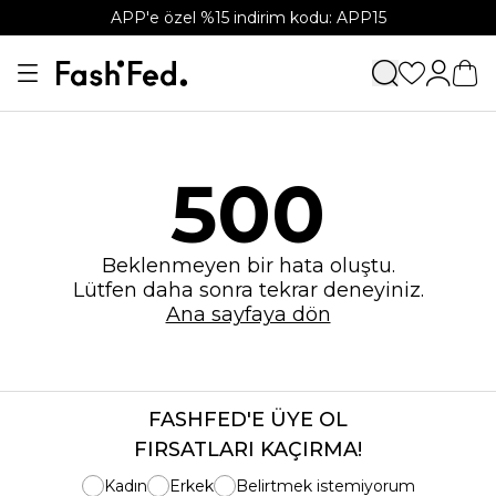
APP'e özel %15 indirim kodu: APP15
500
Beklenmeyen bir hata oluştu.
Lütfen daha sonra tekrar deneyiniz.
Ana sayfaya dön
FASHFED'E ÜYE OL
FIRSATLARI KAÇIRMA!
Kadın
Erkek
Belirtmek istemiyorum