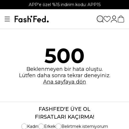
APP'e özel %15 indirim kodu: APP15
500
Beklenmeyen bir hata oluştu.
Lütfen daha sonra tekrar deneyiniz.
Ana sayfaya dön
FASHFED'E ÜYE OL
FIRSATLARI KAÇIRMA!
Kadın
Erkek
Belirtmek istemiyorum