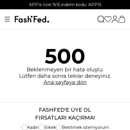
APP'e özel %15 indirim kodu: APP15
500
Beklenmeyen bir hata oluştu.
Lütfen daha sonra tekrar deneyiniz.
Ana sayfaya dön
FASHFED'E ÜYE OL
FIRSATLARI KAÇIRMA!
Kadın
Erkek
Belirtmek istemiyorum