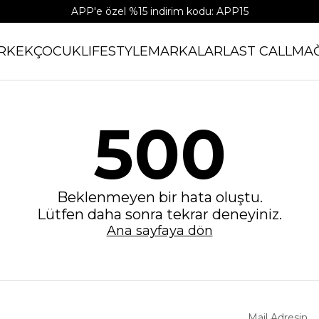
APP'e özel %15 indirim kodu: APP15
RKEK
ÇOCUK
LIFESTYLE
MARKALAR
LAST CALL
MA
500
Beklenmeyen bir hata oluştu.
Lütfen daha sonra tekrar deneyiniz.
Ana sayfaya dön
Mail Adresin