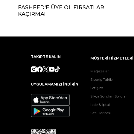
FASHFED'E ÜYE OL FIRSATLARI
KAÇIRMA!
TAKİPTE KALIN
MÜŞTERİ HİZMETLERİ
Mağazalar
Sipariş Takibi
UYGULAMAMIZI İNDİRİN
İletişim
Sıkça Sorulan Sorular
İade & İptal
Site Haritası