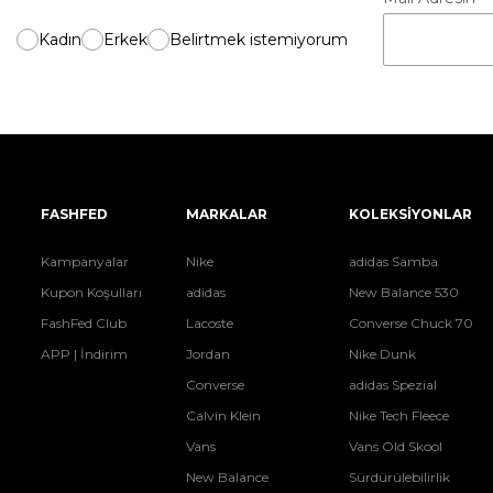
Kadın
Erkek
Belirtmek istemiyorum
FASHFED
MARKALAR
KOLEKSİYONLAR
Kampanyalar
Nike
adidas Samba
Kupon Koşulları
adidas
New Balance 530
FashFed Club
Lacoste
Converse Chuck 70
APP | İndirim
Jordan
Nike Dunk
Converse
adidas Spezial
Calvin Klein
Nike Tech Fleece
Vans
Vans Old Skool
New Balance
Sürdürülebilirlik