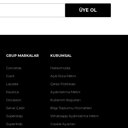
ÜYE OL
GRUP MARKALAR
KURUMSAL
Converse
Hakkımızda
Gant
Açık Rıza Metni
Lacoste
Çerez Politikası
Nautica
Aydınlatma Metni
Occasion
Kullanım Koşulları
Sanal Çadır
Bilgi Toplumu Hizmetleri
Superstep
Whatsapp Aydınlatma Metni
SuperKids
Cookie Ayarları