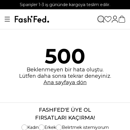
Siparişler 1-3 iş gününde kargoya teslim edilir.
APP'e özel %15 indirim kodu: APP15
500
Beklenmeyen bir hata oluştu.
Lütfen daha sonra tekrar deneyiniz.
Ana sayfaya dön
FASHFED'E ÜYE OL
FIRSATLARI KAÇIRMA!
Kadın
Erkek
Belirtmek istemiyorum