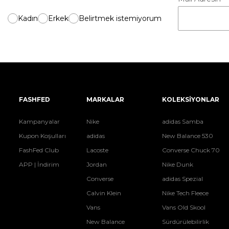
Kadın
Erkek
Belirtmek istemiyorum
FASHFED
MARKALAR
KOLEKSİYONLAR
Kampanyalar
Nike
adidas Samba
Kupon Koşulları
adidas
New Balance 530
FashFed Club
Lacoste
Converse Chuck 70
APP | İndirim
Jordan
Nike Dunk
Converse
adidas Spezial
Calvin Klein
Nike Tech Fleece
Vans
Vans Old Skool
New Balance
Sürdürülebilirlik