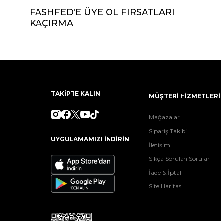
FASHFED'E ÜYE OL FIRSATLARI
KAÇIRMA!
TAKİPTE KALIN
MÜŞTERİ HİZMETLERİ
Mağazalar
Sipariş Takibi
UYGULAMAMIZI İNDİRİN
İletişim
Sıkça Sorulan Sorular
İade & İptal
Site Haritası