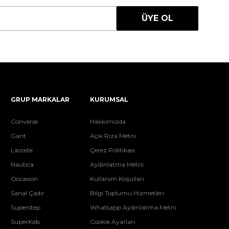
ÜYE OL
GRUP MARKALAR
KURUMSAL
Converse
Hakkımızda
Gant
Açık Rıza Metni
Lacoste
Çerez Politikası
Nautica
Aydınlatma Metni
Occasion
Kullanım Koşulları
Sanal Çadır
Bilgi Toplumu Hizmetleri
Superstep
Whatsapp Aydınlatma Metni
SuperKids
Cookie Ayarları