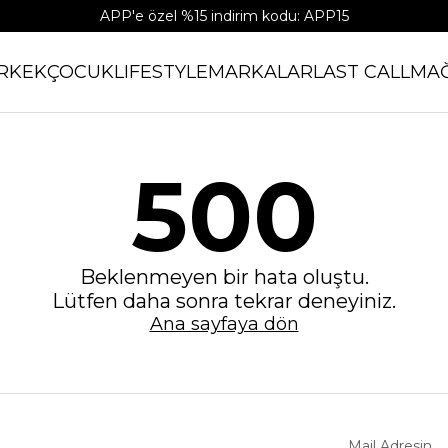
APP'e özel %15 indirim kodu: APP15
RKEK
ÇOCUK
LIFESTYLE
MARKALAR
LAST CALL
MA
500
Beklenmeyen bir hata oluştu.
Lütfen daha sonra tekrar deneyiniz.
Ana sayfaya dön
Mail Adresin