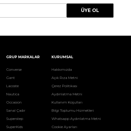
ÜYE OL
GRUP MARKALAR
KURUMSAL
Converse
Hakkımızda
Gant
Açık Rıza Metni
Lacoste
Çerez Politikası
Nautica
Aydınlatma Metni
Occasion
Kullanım Koşulları
Sanal Çadır
Bilgi Toplumu Hizmetleri
Superstep
Whatsapp Aydınlatma Metni
SuperKids
Cookie Ayarları