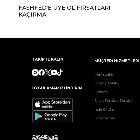
FASHFED'E ÜYE OL FIRSATLARI
KAÇIRMA!
TAKİPTE KALIN
MÜŞTERİ HİZMETLERİ
Mağazalar
Sipariş Takibi
UYGULAMAMIZI İNDİRİN
İletişim
Sıkça Sorulan Sorular
İade & İptal
Site Haritası