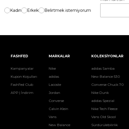
Kadın
Erkek
Belirtmek istemiyorum
FASHFED
MARKALAR
KOLEKSİYONLAR
Kampanyalar
Nike
adidas Samba
Kupon Koşulları
adidas
New Balance 530
FashFed Club
Lacoste
Converse Chuck 70
APP | İndirim
Jordan
Nike Dunk
Converse
adidas Spezial
Calvin Klein
Nike Tech Fleece
Vans
Vans Old Skool
New Balance
Sürdürülebilirlik