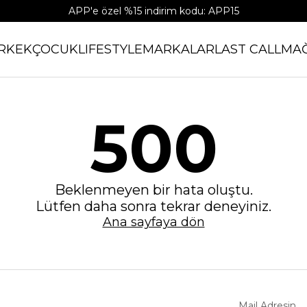
APP'e özel %15 indirim kodu: APP15
RKEK
ÇOCUK
LIFESTYLE
MARKALAR
LAST CALL
MA
500
Beklenmeyen bir hata oluştu.
Lütfen daha sonra tekrar deneyiniz.
Ana sayfaya dön
Mail Adresin