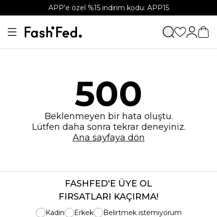
APP'e özel %15 indirim kodu: APP15
500
Beklenmeyen bir hata oluştu.
Lütfen daha sonra tekrar deneyiniz.
Ana sayfaya dön
FASHFED'E ÜYE OL
FIRSATLARI KAÇIRMA!
Kadın
Erkek
Belirtmek istemiyorum