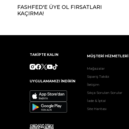
FASHFED'E ÜYE OL FIRSATLARI
KAÇIRMA!
TAKİPTE KALIN
MÜŞTERİ HİZMETLERİ
Mağazalar
Sipariş Takibi
UYGULAMAMIZI İNDİRİN
İletişim
Sıkça Sorulan Sorular
İade & İptal
Site Haritası