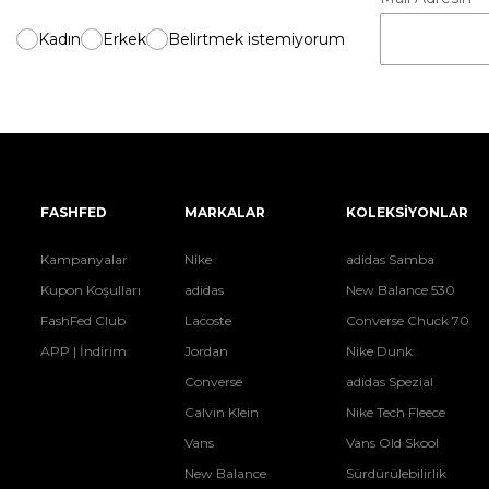
Kadın
Erkek
Belirtmek istemiyorum
FASHFED
MARKALAR
KOLEKSİYONLAR
Kampanyalar
Nike
adidas Samba
Kupon Koşulları
adidas
New Balance 530
FashFed Club
Lacoste
Converse Chuck 70
APP | İndirim
Jordan
Nike Dunk
Converse
adidas Spezial
Calvin Klein
Nike Tech Fleece
Vans
Vans Old Skool
New Balance
Sürdürülebilirlik