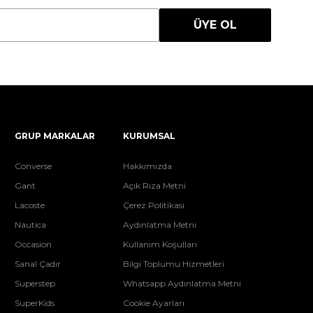
ÜYE OL
GRUP MARKALAR
KURUMSAL
Converse
Hakkımızda
Gant
Açık Rıza Metni
Lacoste
Çerez Politikası
Nautica
Aydınlatma Metni
Occasion
Kullanım Koşulları
Sanal Çadır
Bilgi Toplumu Hizmetleri
Superstep
Whatsapp Aydınlatma Metni
SuperKids
Cookie Ayarları