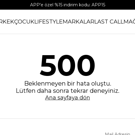
APP'e özel %15 indirim kodu: APP15
RKEK
ÇOCUK
LIFESTYLE
MARKALAR
LAST CALL
MA
500
Beklenmeyen bir hata oluştu.
Lütfen daha sonra tekrar deneyiniz.
Ana sayfaya dön
Mail Adresin