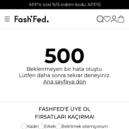
APP'e özel %15 indirim kodu: APP15
500
Beklenmeyen bir hata oluştu.
Lütfen daha sonra tekrar deneyiniz.
Ana sayfaya dön
FASHFED'E ÜYE OL
FIRSATLARI KAÇIRMA!
Kadın
Erkek
Belirtmek istemiyorum