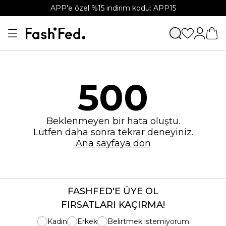
APP'e özel %15 indirim kodu: APP15
500
Beklenmeyen bir hata oluştu.
Lütfen daha sonra tekrar deneyiniz.
Ana sayfaya dön
FASHFED'E ÜYE OL
FIRSATLARI KAÇIRMA!
Kadın
Erkek
Belirtmek istemiyorum