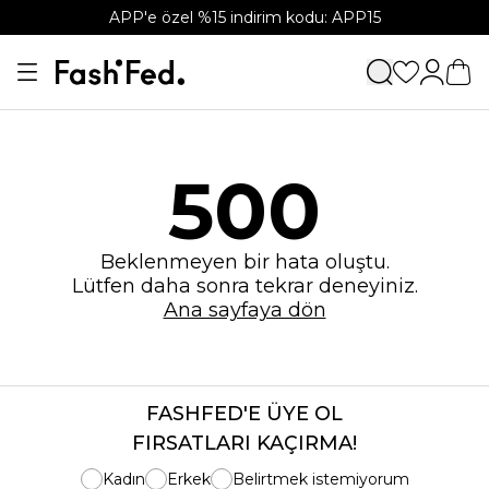
APP'e özel %15 indirim kodu: APP15
500
Beklenmeyen bir hata oluştu.
Lütfen daha sonra tekrar deneyiniz.
Ana sayfaya dön
FASHFED'E ÜYE OL
FIRSATLARI KAÇIRMA!
Kadın
Erkek
Belirtmek istemiyorum