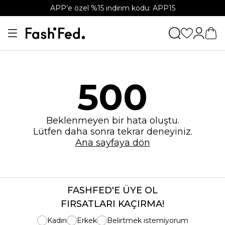
APP'e özel %15 indirim kodu: APP15
500
Beklenmeyen bir hata oluştu.
Lütfen daha sonra tekrar deneyiniz.
Ana sayfaya dön
FASHFED'E ÜYE OL
FIRSATLARI KAÇIRMA!
Kadın
Erkek
Belirtmek istemiyorum