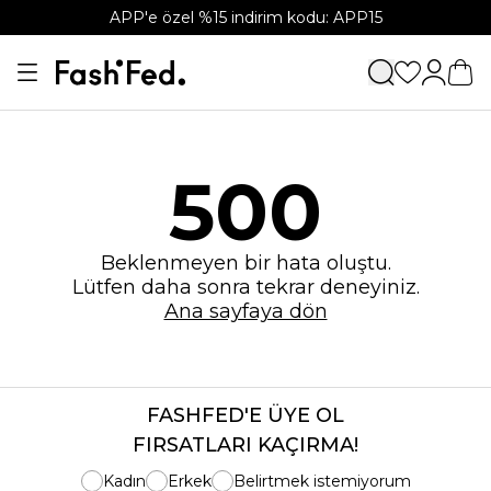
APP'e özel %15 indirim kodu: APP15
500
Beklenmeyen bir hata oluştu.
Lütfen daha sonra tekrar deneyiniz.
Ana sayfaya dön
FASHFED'E ÜYE OL
FIRSATLARI KAÇIRMA!
Kadın
Erkek
Belirtmek istemiyorum