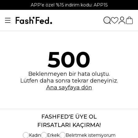
APP'e özel %15 indirim kodu: APP15
500
Beklenmeyen bir hata oluştu.
Lütfen daha sonra tekrar deneyiniz.
Ana sayfaya dön
FASHFED'E ÜYE OL
FIRSATLARI KAÇIRMA!
Kadın
Erkek
Belirtmek istemiyorum